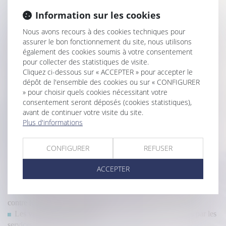
Violences conjugales : quel est le montant de l’aide d’urgence
Information sur les cookies
de la CAF pour les victimes ?
Soutien financier -Une aide universelle d’urgence est mise en
Nous avons recours à des cookies techniques pour
place pour les victimes de violences conjugales
assurer le bon fonctionnement du site, nous utilisons
Violences conjugales : 244.000 victimes en 2022, en hausse de
également des cookies soumis à votre consentement
15% sur un an
pour collecter des statistiques de visite.
Violences conjugales : le dépôt de plainte étendu à tous les
Cliquez ci-dessous sur « ACCEPTER » pour accepter le
hôpitaux de l'AP-HP
dépôt de l'ensemble des cookies ou sur « CONFIGURER
» pour choisir quels cookies nécessitant votre
Les violences sexistes en France
consentement seront déposés (cookies statistiques),
Violence à l’égard des femmes : le GREVIO publie son rapport
avant de continuer votre visite du site.
annuel
Plus d'informations
Violences conjugales et signalement
Violences conjugales : des associations tirent la sonnette
d'alarme sur les financements
CONFIGURER
REFUSER
Violences conjugales : quelles protection et prise en charge pour
ACCEPTER
les victimes ?
Lutter contre les violences faites aux femmes en Outre-mer
Nouveau bilan ministériel sur les ordonnances de protection
contre les violences conjugales
Les violences intrafamiliales non conjugales enregistrées par les
services de sécurité en 2021