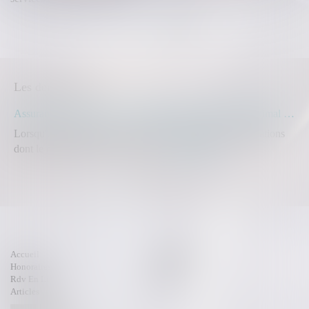
<<
<
1
2
3
4
>
>>
Les dernières actus
Assurance construction : le dépassement du montant maximal garanti peut exclure toute couverture
Lorsqu'un contrat d'assurance limite sa garantie aux opérations
dont le coût n'excède pas un cert...
Lire la suite
Accueil
Compétences
Honoraires
Actus
Rdv En Ligne
Contact
Articles