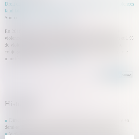
Droit de la famille, des personnes et de leur patrimoine
/
Violences
familiales
Source :
www.observationsociete.fr
En 2018, 0,7 % des femmes déclarent avoir été victimes de
violences physiques ou sexuelles de la part de leur conjoint et 1 %
de violences physiques sexistes (gifles, coups) hors du cadre
conjugal, selon l’enquête réalisée auprès de la population par le
ministère de l’Intérieur...
Lire la suite
Historique
Directive sur les violences faites aux femmes : une victoire en
demi-teinte pour le Parlement européen - Touteleurope.eu
Violence conjugale : de nouvelles aides pour les victimes