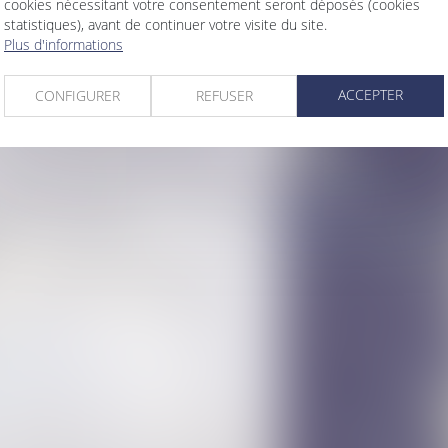
ns de prévention et de lutte contre les
cookies nécessitant votre consentement seront déposés (cookies
statistiques), avant de continuer votre visite du site.
Plus d'informations
rage des violences conjugales
njugales ?
nce de protection aux enfants du couple
ACCEPTER
CONFIGURER
REFUSER
 créant l'ordonnance provisoire de
lutter contre les violences faites aux
définitivement adoptée par les eurodéputés
nir auprès des victimes
s ?
 : un dispositif sous-employé
les enfants victimes et covictimes de
eux
>
>>