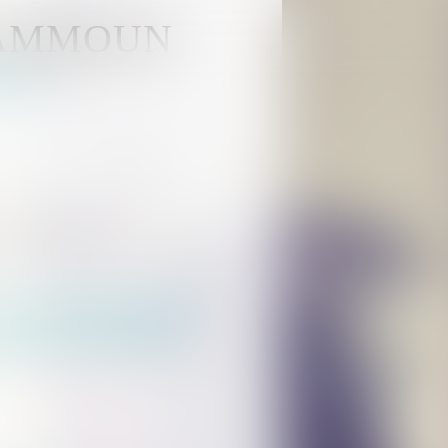
KAMMOUN
HOUSE
Actus
Rdv en ligne
Contact
Violences familiales
 de lutte contre les violences faites aux femmes
: valorisation des
lutte contre les