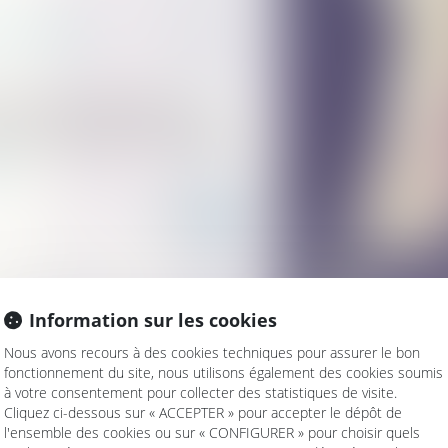
ences familiales
ommes et de la Lutte contre les
, et des Transports publient un appel à
cations de prévention et de lutte contre les
ite
Information sur les cookies
Nous avons recours à des cookies techniques pour assurer le bon
uve des femmes migrantes, transgenres et
fonctionnement du site, nous utilisons également des cookies soumis
à votre consentement pour collecter des statistiques de visite.
iales
Cliquez ci-dessous sur « ACCEPTER » pour accepter le dépôt de
trafamiliales ?
l'ensemble des cookies ou sur « CONFIGURER » pour choisir quels