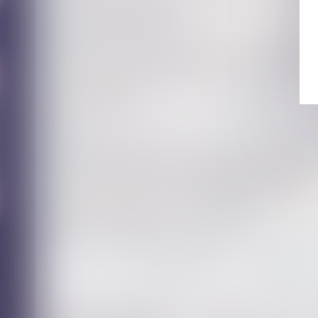
Lancement d’un appel à projets : valorisation des applicatio
violences faites aux femmes
Valence. Un protocole pour associer les infirmiers au repé
Euro 2024 et JO de Paris : un risque accru de violences co
Violences conjugales : extension du bénéfice de l’ordonna
Proposition de loi renforçant l'ordonnance de protection et
protection immédiate
Viol, consentement : vers une première loi européenne pour 
femmes
Violences faites aux femmes : la première loi européenne 
Violences conjugales : des outils pour vous aider à interve
Violences conjugales : définition, chiffres, quelles solution
L’ordonnance de protection contre les violences conjugales
Proposition de loi visant à mieux protéger et accompagner 
violences intrafamiliales
La lutte contre les violences faites aux femmes : état des li
<<
<
1
2
3
4