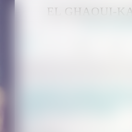
EL GHAOUI-
Avocat - MUL
Accueil
Avocat
Compétences
Honoraires
Vous êtes ici :
Accueil
Droit de la famille, des personnes et de leur patrimoine
Lancement d’un appel à projets : valorisation des applications de prévention et
Lancement d’un appel à projets 
applications de prévention et de 
violences faites aux femmes