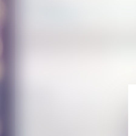
Publié le :
23/08/2024
Droit de la famille, des personnes et de leur patrimoine
/
Viol
Source :
www.interieur.gouv.fr
Les ministères chargés de l’Égalité entre les femmes et les h
discriminations, de la Justice, de l’Intérieur et des Outre-mer
projets visant à promouvoir, auprès du grand public, les appli
violences sexistes, sexuelles et au sein du couple...
Lire la su
Historique
Porter plainte pour violences sexuelles en France : l’épre
travailleuses du sexe
Mieux protéger les enfants victimes de violences intrafamil
Quels sont les apports concrets de la loi sur les violences in