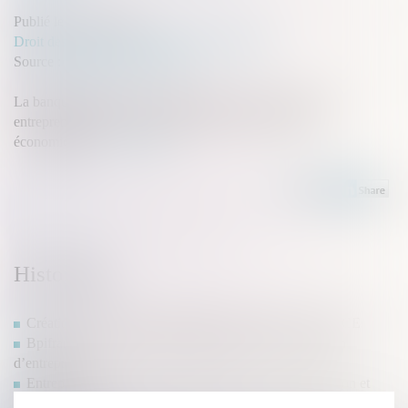
Publié le :
12/05/2025
Droit des sociétés
/
Transmission d’entreprise
Source :
groupe-ecomedia.com
La banque publique d’investissement est au plus près des
entrepreneurs pour leur permettre de relever les défis
économiques...
Lire la suite
Historique
Création d’entreprise : bénéficier de l’ARE ou de l’ARCE
Bpifrance lance un nouveau prêt dédié à la transmission
d’entreprise
Entreprises familiales : comment assurer leur transmission et
leur pérennité ?