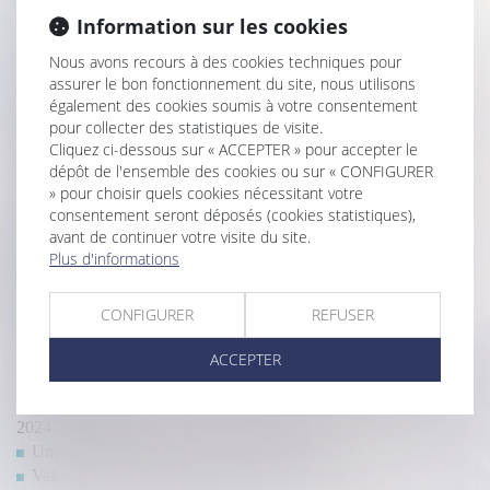
Bpifrance, l’effet de levier pour la création d’entreprises
Information sur les cookies
Nouvelle baisse des créations d’entreprises en mars 2025 -
Nous avons recours à des cookies techniques pour
Informations rapides
assurer le bon fonctionnement du site, nous utilisons
Créer son entreprise : les dispositifs d’aide à connaître
également des cookies soumis à votre consentement
Plan Transmission TPE : un panel de solutions pour les cédants
pour collecter des statistiques de visite.
et les repreneurs
Cliquez ci-dessous sur « ACCEPTER » pour accepter le
Créateurs d'entreprise : modification des règles de l'ARCE et de
dépôt de l'ensemble des cookies ou sur « CONFIGURER
l’ARE au 1er avril 2025
» pour choisir quels cookies nécessitant votre
Prolongation du dispositif d'abattement dont bénéficient les
consentement seront déposés (cookies statistiques),
dirigeants de PME partant à la retraite
avant de continuer votre visite du site.
Plus d'informations
Transmission d’entreprise : le défi du vieillissement des
dirigeants
Transmission d'entreprise : l'importance d'une stratégie de
CONFIGURER
REFUSER
cession
Reprendre une entreprise familiale : quel profil pour le
ACCEPTER
repreneur ?
CFE : déclarez la création ou la reprise d’un établissement en
2024
Une cession d’entreprise rondement menée
Valoriser son entreprise et optimiser sa transmission