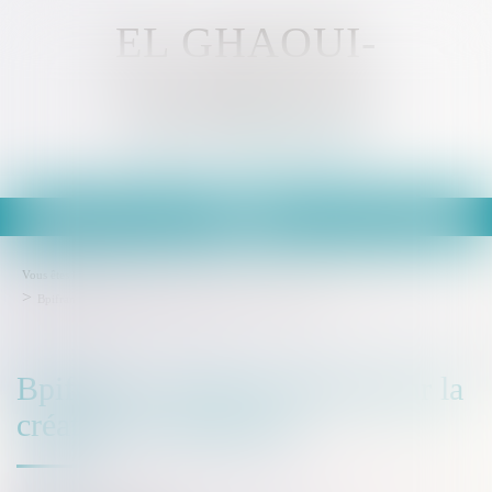
EL GHAOUI-
KAMMOUN
Avocat - MULHOUSE
Ouvrir
le
menu
Vous êtes ici :
Accueil
Droit des sociétés
Transmission d’entreprise
Bpifrance, l’effet de levier pour la création d’entreprises
Bpifrance, l’effet de levier pour la
création d’entreprises