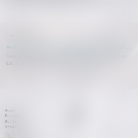
<<
<
1
2
3
4
5
6
>
>>
Les dernières actus
Assurance construction : le dépassement du montant maximal garanti peut exclure toute couverture
Lorsqu'un contrat d'assurance limite sa garantie aux opérations
dont le coût n'excède pas un cert...
Lire la suite
Accueil
Compétences
Honoraires
Actus
Rdv En Ligne
Contact
Articles