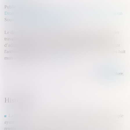
Publié le :
04/10/2023
Droit de la famille, des personnes et de leur patrimoine
/
Filiation
Source :
www.lemag-juridique.com
Le décret du 12 septembre 2023 précise le délai dans lequel les
travailleurs salariés et non-salariés peuvent prendre le congé
d’adoption, puisque le congé débute au plus tôt sept jours avant
l'arrivée de l'enfant au foyer et se termine au plus tard dans les huit
mois suivant cette date...
Lire la suite
Historique
La différence de traitements entre les différents types de couple
ayant recours à une assistance médicale à la procréation : QPC
rejetée