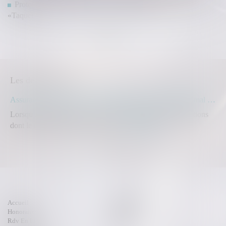
Protection de l’enfance : les textes d’application de la loi
«Taquet »
<<
<
1
2
3
4
>
>>
Les dernières actus
Assurance construction : le dépassement du montant maximal garanti peut exclure toute couverture
Lorsqu'un contrat d'assurance limite sa garantie aux opérations
dont le coût n'excède pas un cert...
Lire la suite
Accueil
Compétences
Honoraires
Actus
Rdv En Ligne
Contact