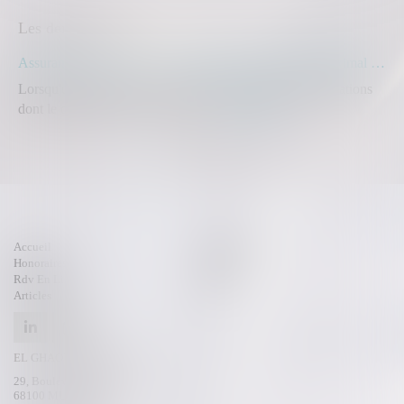
Les dernières actus
Assurance construction : le dépassement du montant maximal garanti peut exclure toute couverture
Lorsqu'un contrat d'assurance limite sa garantie aux opérations
dont le coût n'excède pas un cert...
Lire la suite
Accueil
Compétences
Honoraires
Actus
Rdv En Ligne
Contact
Articles
EL GHAOUI-KAMMOUN
29, Boulevard de l’Europe
68100 MULHOUSE