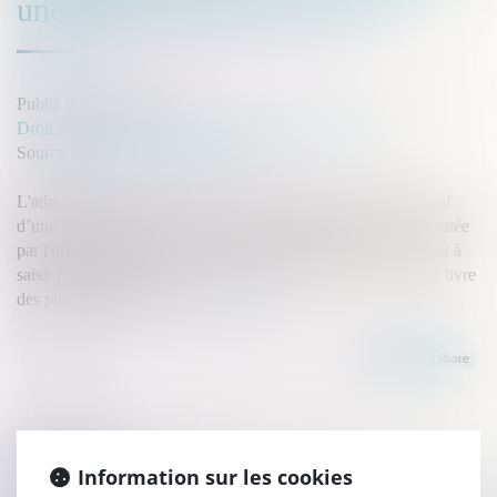
une dette déclarée au passif ?
Publié le :
20/03/2025
Droit de la famille, des personnes et de leur patrimoine
Source :
www.lemag-juridique.com
L'administration fiscale peut écarter une dette inscrite au passif
d’une succession si celle-ci n'a pas été personnellement constatée
par l'officier public dans l'exercice de ses fonctions, sans avoir à
saisir préalablement le juge, conformément à l'article L 20 du livre
des procédures fiscales...
Lire la suite
Historique
Information sur les cookies