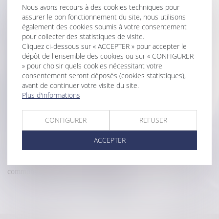
Nous avons recours à des cookies techniques pour
Droit de visite en espace de rencontre : l’obligation pour le juge
assurer le bon fonctionnement du site, nous utilisons
de fixer une durée
également des cookies soumis à votre consentement
Succession et quasi-usufruit : l’administration peut-elle rectifier
pour collecter des statistiques de visite.
une dette déclarée au passif ?
Cliquez ci-dessous sur « ACCEPTER » pour accepter le
Mesure de placement provisoire : précision sur le décompte des
dépôt de l'ensemble des cookies ou sur « CONFIGURER
délais de procédure !
» pour choisir quels cookies nécessitant votre
Divorce et remariage : quelles conséquences sur la pension
consentement seront déposés (cookies statistiques),
avant de continuer votre visite du site.
alimentaire et la prestation compensatoire ?
Plus d'informations
Droit de visite et placement d’enfants : quelle place pour la
parole des mineurs ?
Au décès du débiteur, quel est le sort de la prestation
CONFIGURER
REFUSER
compensatoire allouée avant le 1-7-2000 ?
Protection de l'enfance : parution du décret sur
ACCEPTER
l'accompagnement du tiers de confiance
Changement de régime matrimonial : l’omission d’enfants non
communs n’est pas en soi frauduleuse
<<
<
1
2
>
>>