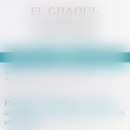
EL GHAOUI-
KAMMOUN
Avocat - MULHOUSE
Ouvrir
le
menu
Vous êtes ici :
Accueil
Droit immobilier
Baux d'habitation
Passoires thermiques : le Sénat assouplit les interdictions de mises en location
Passoires thermiques : le Sénat
assouplit les interdictions de mises
en location