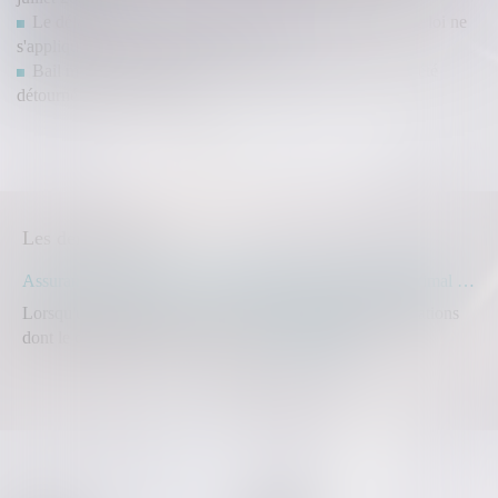
Le délai de paiement imparti au locataire par la nouvelle loi ne
s'applique pas aux contrats en cours
Bail mobilité : comment le projet phare de la loi Elan a été
détourné de son objectif
<<
<
1
2
3
4
>
>>
Les dernières actus
Assurance construction : le dépassement du montant maximal garanti peut exclure toute couverture
Lorsqu'un contrat d'assurance limite sa garantie aux opérations
dont le coût n'excède pas un cert...
Lire la suite