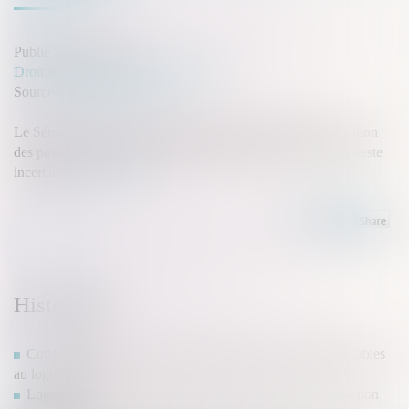
Publié le :
08/04/2025
Droit immobilier
/
Baux d'habitation
Source :
www.batiweb.com
Le Sénat a voté un assouplissement de l’interdiction de location
des passoires thermiques. Un texte qui divise et dont l'issue reste
incertaine...
Lire la suite
Historique
Cotisations 2026 : un arrêté qui confirme les règles applicables
au logement social
Logement décent : distinction entre exécution forcée et action