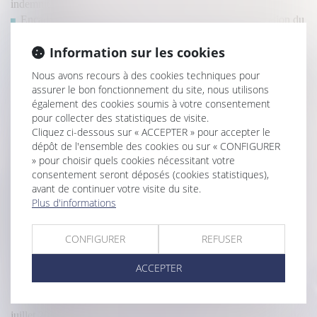
indemnitaire
Encadrement des loyers des baux d’habitation : prolongation du
dispositif jusqu’en 2026
Information sur les cookies
Bail de réhabilitation : lancement de l’expérimentation
Suivi approfondi des recommandations relatives à la conception
Nous avons recours à des cookies techniques pour
et à la mise en œuvre de la réduction de loyer de solidarité (RLS)
assurer le bon fonctionnement du site, nous utilisons
Préavis locatif : refuser un recommandé ne bloque pas le congé
également des cookies soumis à votre consentement
!
pour collecter des statistiques de visite.
Détermination de la créance et injonction de payer : le contrat et
Cliquez ci-dessous sur « ACCEPTER » pour accepter le
rien que le contrat !
dépôt de l'ensemble des cookies ou sur « CONFIGURER
» pour choisir quels cookies nécessitant votre
Quelles utilisations du logement sont autorisées dans un bail de
consentement seront déposés (cookies statistiques),
location ?
avant de continuer votre visite du site.
Passoires thermiques : le Sénat assouplit les interdictions de
Plus d'informations
mises en location
Congé pour motif légitime et sérieux : précision concernant les
conditions de ressources du locataire protégé
CONFIGURER
REFUSER
Rappel : le locataire est libéré de l’obligation de payer le loyer à
ACCEPTER
l’expiration du délai de préavis
Comment sont calculées les révisions de loyer ?
Encadrement des loyers : le dispositif est reconduit jusqu’en
juillet 2025