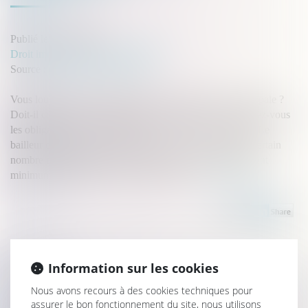
Publié le :
15/09/2021
Droit immobilier
/
Baux d'habitation
Source :
www.service-public.fr
Vous louez une location meublée comme résidence principale ?
Doit-il comporter un aspirateur et une couette ? Connaissez-vous
les obligations du propriétaire vis-à-vis de son locataire ? Le
bailleur doit fournir un logement décent, comportant un certain
nombre d'équipements en bon état ainsi qu'un ameublement
minimum dont la liste a été fixée par décret...
Lire la suite
Information sur les cookies
Historique
Nous avons recours à des cookies techniques pour
assurer le bon fonctionnement du site, nous utilisons