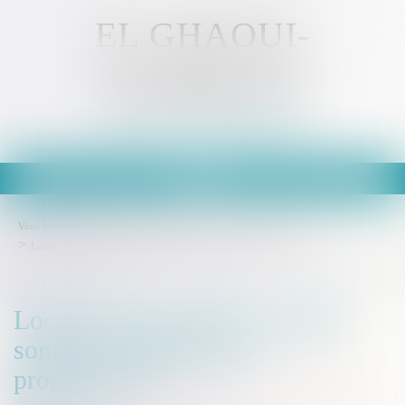
EL GHAOUI-
KAMMOUN
Avocat - MULHOUSE
Ouvrir
le
menu
Vous êtes ici :
Accueil
Droit immobilier
Baux d'habitation
Location d'un meublé : quelles sont les obligations du propriétaire ?
Location d'un meublé : quelles
sont les obligations du
propriétaire ?