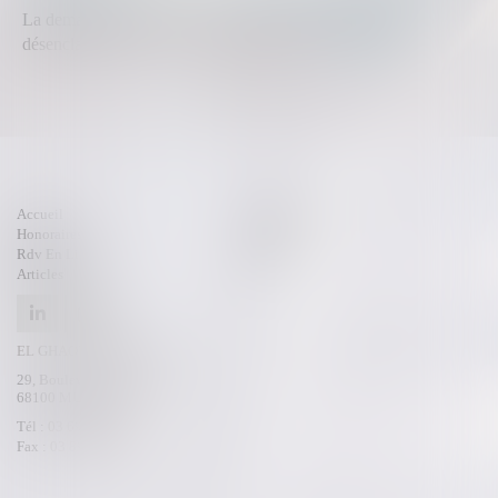
La demande tendant à fixer l'assiette d'un passage pour
désenclaver un fonds n'est pas irrecevabl...
Lire la suite
Accueil
Compétences
Honoraires
Actus
Rdv En Ligne
Contact
Articles
EL GHAOUI-KAMMOUN
29, Boulevard de l’Europe
68100 MULHOUSE
Tél :
03 69 54 80 31
Fax :
03 89 56 66 05