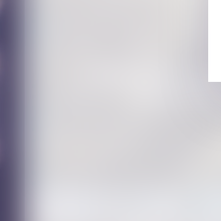
Régime DUTREIL : la location équipée est-elle une activité
QPC : Légataire universel, indemnité de réduction et paiem
Loyers covid : la jurisprudence est réaffirmée !
La décision qui se prononce sur une récompense calculée sel
de jouissance divise est dépourvue de l’autorité de chose jug
Le silence du maître d’ouvrage ne vaut pas acceptation ex
supplémentaires
Fixation de la résidence de l’enfant et compétence internat
résidence en cours de procédure
Remise en état de l’immeuble et qualité à agir des copropri
Exonérations sur les plus-values lors de la transmission d'u
Vers une simplification des procédures de partage judiciair
Si le contrat a un rapport direct avec l'activité professionne
être considéré comme un non professionnel dans ses rapports
Détermination de la valeur locative des baux commerciaux
Vente à réméré et prescription de l’action pour reconnaissa
Cession de titres à prix minoré : un écart inférieur à 20 % pe
...
<<
<
32
33
34
35
36