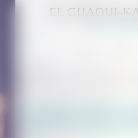
EL GHAOUI-
Avocat - MUL
Accueil
Avocat
Compétences
Honoraires
Vous êtes ici :
Accueil
Revendication de propriété : une assignation aux fins de faire établir la preuve d’u
acquisitive
Revendication de propriété : un
de faire établir la preuve d’un
le délai de la prescription acquis