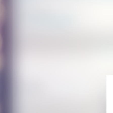
Publié le :
11/07/2023
Droit immobilier
/
Droit de la propriété
Source :
www.lemag-juridique.com
La demande en justice, même en référé, interrompt le délai de 
forclusion. Dès lors, une assignation en référé-expertise, qui t
preuve d'un empiétement, est interruptive de la prescription ac
rendue par la Cour de cassation le 29 juin dernier...
Lire la su
Historique
Loyers commerciaux impayés et covid-19 : des exceptions p
Revendication de propriété : une assignation aux fins de fa
interrompt le délai de la prescription acquisitive