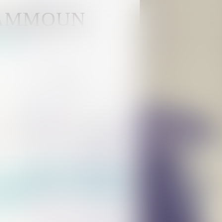
KAMMOUN
HOUSE
Actus
Rdv en ligne
Contact
n empiétement interrompt le délai de la prescription
e assignation aux fins
 empiétement interrompt
itive