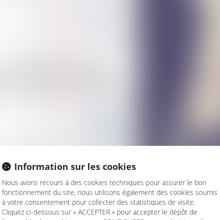
prescription ainsi que le délai de
end à faire établir avant tout procès la
quisitive trentenaire. Telle est la décision
ite
Information sur les cookies
Nous avons recours à des cookies techniques pour assurer le bon
fonctionnement du site, nous utilisons également des cookies soumis
ossibles à la période de protection
à votre consentement pour collecter des statistiques de visite.
ire établir la preuve d’un empiétement
Cliquez ci-dessous sur « ACCEPTER » pour accepter le dépôt de