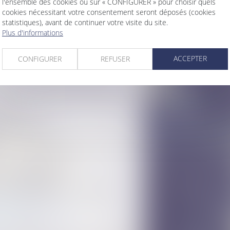
l'ensemble des cookies ou sur « CONFIGURER » pour choisir quels
 éligible ?
cookies nécessitant votre consentement seront déposés (cookies
ent des droits de succession
statistiques), avant de continuer votre visite du site.
Plus d'informations
on le profit subsistant sans fixer la date
ée
ACCEPTER
CONFIGURER
REFUSER
presse et non équivoque de travaux
ionale du juge en cas de modification de la
étaires
ne entreprise
e des indivisions
lle du maître de l'ouvrage, celui-ci ne peut
 avec le maître d'œuvre
 renouvelés ou révisés
nce de la propriété
ut être constitutif d'une libéralité
...
37
38
>
>>