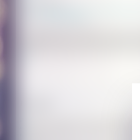
Publié le :
22/07/2025
Droit de la famille, des personnes et de leur patrimoine
/
Fili
Source :
www.lemag-juridique.com
En matière d’enlèvement international d’enfant, l’article 1
octobre 1980 impose le retour immédiat de l’enfant illicitemen
danger grave ou le place dans une situation intolérable. Cette 
et être fondée sur des éléments objectifs, appréciés au regard 
suite
Historique
Propriétaires : comment vous assurer de l'authenticité des ju
Transmission d'entreprises : mise en perspective patrimoni
Prestation compensatoire : la date d’appréciation doit corre