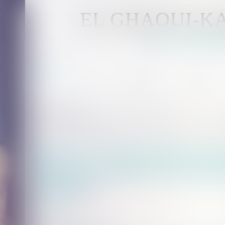
EL GHAOUI-
Avocat - MUL
Accueil
Avocat
Compétences
Honoraires
Vous êtes ici :
Accueil
Retour d’un enfant déplacé illicitement : la stabilité affective et scolaire ne cara
Retour d’un enfant déplacé illici
affective et scolaire ne caractér
intolérable