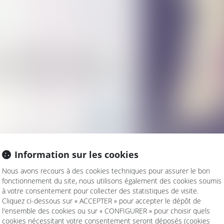
ation
3b de la Convention de La Haye du 25
t déplacé, sauf si ce retour l’expose à un
exception doit être interprétée strictement
de l’intérêt supérieur de l’enfant...
Lire la
Information sur les cookies
Nous avons recours à des cookies techniques pour assurer le bon
fonctionnement du site, nous utilisons également des cookies soumis
à votre consentement pour collecter des statistiques de visite.
stificatifs de revenus ?
Cliquez ci-dessous sur « ACCEPTER » pour accepter le dépôt de
ale
l'ensemble des cookies ou sur « CONFIGURER » pour choisir quels
spondre à la date de l’arrêt en cas d’appel
cookies nécessitant votre consentement seront déposés (cookies