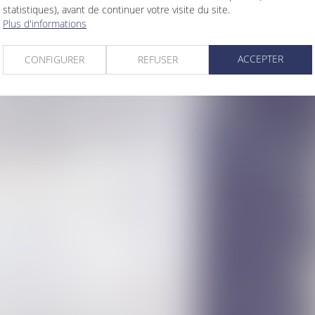
statistiques), avant de continuer votre visite du site.
Plus d'informations
nataire
ve et scolaire ne caractérise pas une
ACCEPTER
CONFIGURER
REFUSER
 tout au long du bail !
'entreprises
é… même par un tiers au contrat
ents à renforcer selon le Sénat
orcément chiffrée
’immeuble !
nfie sur des violences de l’équipe
...
8
9
>
>>