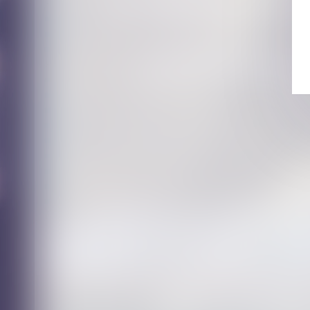
sur le divorce
Construction et habitation : rénovation de l’habitat dégradé
Pas de donation-partage sans lots distincts pour chaque do
Retour d’un enfant déplacé illicitement : la stabilité affecti
situation intolérable
La délivrance conforme est une obligation continue exigible
Bail de réhabilitation : lancement de l’expérimentation
Lancement d'une mission dédiée à la transmission-reprise d
Retards de chantier : le maître d’œuvre peut être condamn
Lutte contre les violences faites aux femmes : des financem
Action paulienne : la créance doit être certaine, mais pas f
Pas de droit de préemption en cas de cession globale de l
Tutelle et conflit familial : quelle place pour la famille ?
Affaire Bétharram : comment réagir quand son enfant se co
éducative ?
...
<<
<
3
4
5
6
7
Les dernières actus