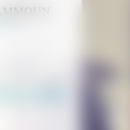
KAMMOUN
HOUSE
Actus
Rdv en ligne
Contact
ctérise pas une situation intolérable
tement : la stabilité
ise pas une situation