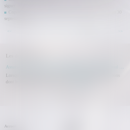
signer
Copropriété et assemblées générales : dérogations jusqu’au 30
septembre 2021
...
<<
<
57
58
59
60
61
62
63
>
>>
Les dernières actus
Assurance construction : le dépassement du montant maximal garanti peut exclure toute couverture
Lorsqu'un contrat d'assurance limite sa garantie aux opérations
dont le coût n'excède pas un cert...
Lire la suite
Accueil
Compétences