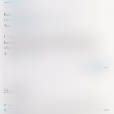
Publié le :
08/09/2021
Droit immobilier
/
Droit de la construction
Source :
www.efl.fr
L’acquéreur qui a obtenu la résolution de la vente sur le
fondement de la garantie des vices cachés ne peut pas obtenir
réparation de son préjudice sur le fondement de la garantie
décennale...
Lire la suite
Historique
La loi bioéthique encadre la situation des enfants intersexes
Une sculpture scellée sur une tombe est un monument funéraire