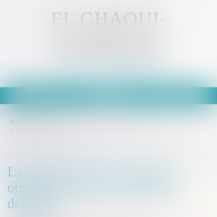
EL GHAOUI-
KAMMOUN
Avocat - MULHOUSE
Ouvrir
le
menu
Vous êtes ici :
Accueil
La résolution de la vente fait obstacle à l’action en garantie décennale
La résolution de la vente fait
obstacle à l’action en garantie
décennale