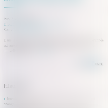
Publié le :
13/01/2022
Droit immobilier
/
Droit de la construction
Source :
www.lemoniteur.fr
Dans le domaine de la réglementation technique, ce début d'année
est surtout marqué par la mise en place de la RE 2020 et les
nouvelles mesures...
Lire la suite
Historique
Interdiction des chaudières au fioul ou au charbon : ce qui
change le 1er juillet 2022