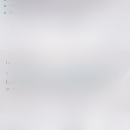
Donation : voici ce que vous avez le droit de donner
Pouvez-vous signer un bail réel solidaire?
...
...
<<
<
53
54
55
56
57
58
59
>
>>
Les dernières actus
Succession : une révocation de donation frauduleuse peut constituer un recel successoral
La révocation d'une donation peut être annulée lorsqu'elle
poursuit un but illicite consistant à...
Lire la suite