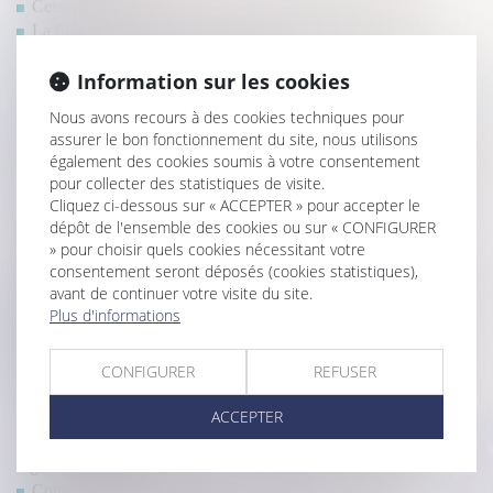
Cession d'entreprise : la transmission simplifiée en 2022
La filiation de l’enfant issu d’une assistance médicale à la
procréation après la loi du 2 août 2021
Information sur les cookies
La commission mixte paritaire adopte le projet de loi relatif à la
protection des enfants
Nous avons recours à des cookies techniques pour
Le rapport d’expertise judiciaire est opposable au constructeur
assurer le bon fonctionnement du site, nous utilisons
qui n’en demande pas la nullité
également des cookies soumis à votre consentement
Ouverture du droit à la pension de réversion aux couples pacsés
pour collecter des statistiques de visite.
: le Gouvernement dit non
Cliquez ci-dessous sur « ACCEPTER » pour accepter le
Seuls les copropriétaires opposants ou défaillants peuvent
dépôt de l'ensemble des cookies ou sur « CONFIGURER
solliciter l’annulation d’une AG
» pour choisir quels cookies nécessitant votre
consentement seront déposés (cookies statistiques),
Peut-on se rétracter lors d'un achat immobilier et quand est-ce
avant de continuer votre visite du site.
possible sans frais ?
Plus d'informations
Réglementation technique & droit de la construction : ce qui a
changé au 1er janvier 2022
Hériter dans une famille recomposée
CONFIGURER
REFUSER
En cas de divorce, l’un des époux peut devoir rembourser des
ACCEPTER
APL à l’autre
Délai de prescription en cas d’infraction ininterrompue au
règlement de copropriété
Comment vendre une maison en cours de construction?