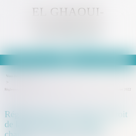
EL GHAOUI-
KAMMOUN
Avocat - MULHOUSE
Ouvrir
le
menu
Vous êtes ici :
Accueil
Réglementation technique & droit de la construction : ce qui a changé au 1er janvier 2022
Réglementation technique & droit
de la construction : ce qui a
changé au 1er janvier 2022