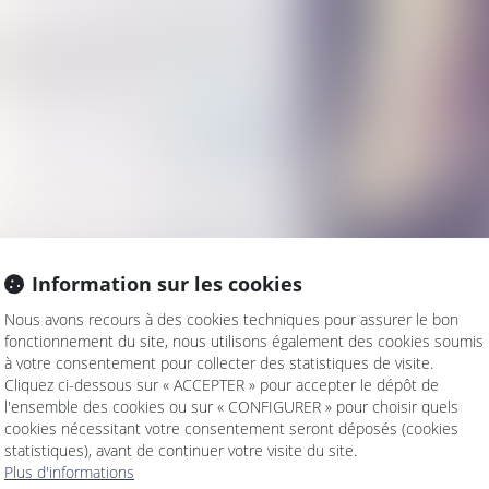
roit de la construction le 7 novembre
ions de l'architecte...
Lire la suite
Information sur les cookies
sée par la Cour de cassation
lation à l’adoption plénière
Nous avons recours à des cookies techniques pour assurer le bon
riétaires concernant un préjudice subi par
fonctionnement du site, nous utilisons également des cookies soumis
à votre consentement pour collecter des statistiques de visite.
Cliquez ci-dessous sur « ACCEPTER » pour accepter le dépôt de
 à renforcer la protection des enfants
l'ensemble des cookies ou sur « CONFIGURER » pour choisir quels
 cas de réception avec réserves
cookies nécessitant votre consentement seront déposés (cookies
s compétences pour les maires et les EPCI
statistiques), avant de continuer votre visite du site.
essible n’est pas rapportable
Plus d'informations
s finances !