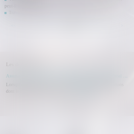
peut-il être annulé ?
Travaux en copropriété : quelle assemblée doit décider ?
...
...
<<
<
10
11
12
13
14
15
16
>
>>
Les dernières actus
Assurance construction : le dépassement du montant maximal garanti peut exclure toute couverture
Lorsqu'un contrat d'assurance limite sa garantie aux opérations
dont le coût n'excède pas un cert...
Lire la suite