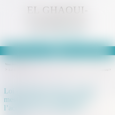
EL GHAOUI-
KAMMOUN
Avocat - MULHOUSE
Ouvrir
le
menu
Vous êtes ici :
Accueil
Loi de finances 2025 : quelles mesures pour le logement et l’accession à la propriété ?
Loi de finances 2025 : quelles
mesures pour le logement et
l’accession à la propriété ?