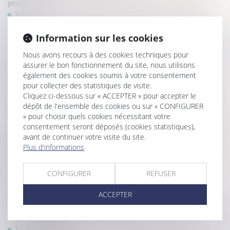
perçus !
Violences sexuelles : 122 600 victimes dont une majorité de
femmes
Information sur les cookies
Servitude et donation-partage : quand l’indivision ne suffit pas !
Servitude de passage : l’enclave… ou la simple commodité ?
Nous avons recours à des cookies techniques pour
Mesure de placement provisoire : précision sur le décompte des
assurer le bon fonctionnement du site, nous utilisons
délais de procédure !
également des cookies soumis à votre consentement
Droit d’option : l’indemnité d’occupation prend effet dès
pour collecter des statistiques de visite.
l’expiration du bail initialement renouvelé
Cliquez ci-dessous sur « ACCEPTER » pour accepter le
Responsabilité des constructeurs : une immixtion fautive doit
dépôt de l'ensemble des cookies ou sur « CONFIGURER
être caractérisée
» pour choisir quels cookies nécessitant votre
consentement seront déposés (cookies statistiques),
Divorce et remariage : quelles conséquences sur la pension
avant de continuer votre visite du site.
alimentaire et la prestation compensatoire ?
Plus d'informations
Non-conformité apparente et action en justice : un délai strict
d’un an en VEFA
Pension de réversion en 2025.
CONFIGURER
REFUSER
Loi de finances 2025 : quelles mesures pour le logement et
ACCEPTER
l’accession à la propriété ?
Indivision et licitation : rappel de la nécessité d’un partage
impossible en nature
Vice du consentement et succession : l’accord transactionnel