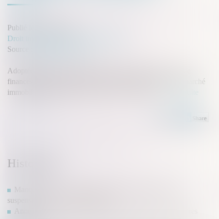
Publié le :
25/02/2025
Droit immobilier
/
Droit de la propriété
Source :
monimmeuble.com
Adoptée après de nombreux débats parlementaires, la loi de
finances 2025 introduit des mesures clés pour soutenir le marché
immobilier et favoriser l’accession à la propriété...
Lire la suite
Historique
Manquements aux obligations d’un bail commercial et
suspension d’une clause résolutoire
Annulation du mandat du syndic : restitution des honoraires