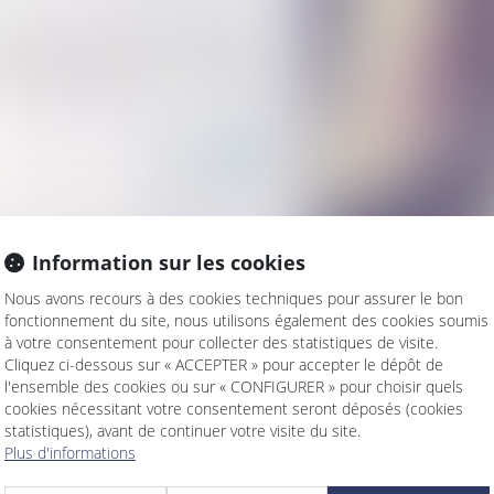
eut être judiciairement constatée à la
dix ans à compter de sa cessation ou du
Information sur les cookies
Nous avons recours à des cookies techniques pour assurer le bon
nir
fonctionnement du site, nous utilisons également des cookies soumis
ants et les repreneurs
à votre consentement pour collecter des statistiques de visite.
Cliquez ci-dessous sur « ACCEPTER » pour accepter le dépôt de
e délivrance du bailleur
l'ensemble des cookies ou sur « CONFIGURER » pour choisir quels
ien commun en valeur
cookies nécessitant votre consentement seront déposés (cookies
ences sexuelles et sexistes
statistiques), avant de continuer votre visite du site.
eptation de garantie
Plus d'informations
ans suffit à bloquer l’appropriation