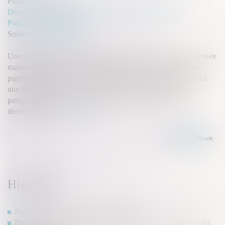
Publié le :
20/07/2022
Droit de la famille, des personnes et de leur patrimoine
/
Patrimoine et succession
Source :
www.legifiscal.fr
Une SCPI (Société Civile de Placement Immobilier) est composée
majoritairement d’actifs immobiliers. On parle aussi de pierre
papier. Le détenteur d’une part détient une part correspondant à
une quote-part de l’actif, et non pas un bien spécifique en
particulier. Il est possible d’investir en SCPI par le biais du
démembrement...
Lire la suite
Historique
Succession et annulation d’un testament
Prestation compensatoire : Faut-il prendre en considération les