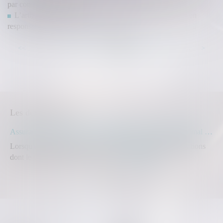
par consentement mutuel
L’article 1792-4-3 du Code civil s’applique aux actions en
responsabilité du maître de l’ouvrage
...
...
<<
<
45
46
47
48
49
50
51
>
>>
Les dernières actus
Assurance construction : le dépassement du montant maximal garanti peut exclure toute couverture
Lorsqu'un contrat d'assurance limite sa garantie aux opérations
dont le coût n'excède pas un cert...
Lire la suite