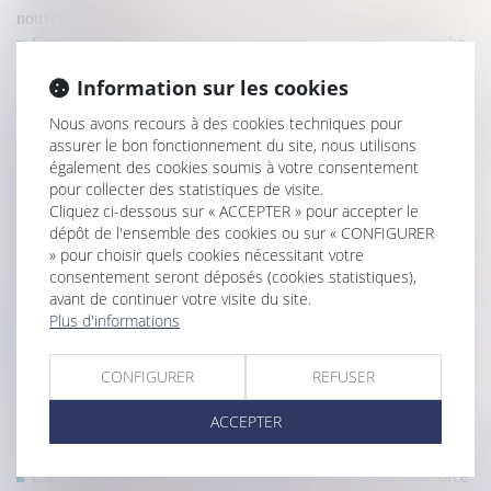
nouveaux enfants ?
Covid-19 et loyers commerciaux : la Cour de cassation tranche
en faveur des bailleurs
Information sur les cookies
Transmission d’entreprise : quand le praticien doit-il prendre des
distances avec les documents comptables ?
Nous avons recours à des cookies techniques pour
Un décret sur le droit de surplomb pour l'isolation thermique par
assurer le bon fonctionnement du site, nous utilisons
l'extérieur d'un bâtiment
également des cookies soumis à votre consentement
Démembrement viager de parts de SCPI
pour collecter des statistiques de visite.
Cliquez ci-dessous sur « ACCEPTER » pour accepter le
DPE : mise en œuvre des mesures destinées à pallier les
dépôt de l'ensemble des cookies ou sur « CONFIGURER
anomalies et opposabilité
» pour choisir quels cookies nécessitant votre
Responsabilité des associés d’une société civile de construction-
consentement seront déposés (cookies statistiques),
vente
avant de continuer votre visite du site.
Baux commerciaux et état d’urgence sanitaire
Plus d'informations
Indemnité de réduction
DPE : mise en œuvre des mesures destinées à pallier les
CONFIGURER
REFUSER
anomalies et opposabilité
La vente d'une partie commune spéciale ne peut être décidée
ACCEPTER
que par les copropriétaires concernés
Créances entre époux séparés de biens
L'e-DCM : un nouvel outil pour la dématérialisation du divorce