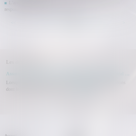
L’article 1792-4-3 du Code civil s’applique aux actions en
responsabilité du maître de l’ouvrage
...
...
<<
<
45
46
47
48
49
50
51
>
>>
Les dernières actus
Assurance construction : le dépassement du montant maximal garanti peut exclure toute couverture
Lorsqu'un contrat d'assurance limite sa garantie aux opérations
dont le coût n'excède pas un cert...
Lire la suite
Accueil
Compétences