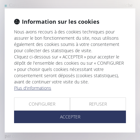
Covid-19 et loyers commerciaux : la Cour de cassation tranche
en faveur des bailleurs
Transmission d’entreprise : quand le praticien doit-il prendre des
Information sur les cookies
distances avec les documents comptables ?
Nous avons recours à des cookies techniques pour
Un décret sur le droit de surplomb pour l'isolation thermique par
assurer le bon fonctionnement du site, nous utilisons
l'extérieur d'un bâtiment
également des cookies soumis à votre consentement
Démembrement viager de parts de SCPI
pour collecter des statistiques de visite.
DPE : mise en œuvre des mesures destinées à pallier les
Cliquez ci-dessous sur « ACCEPTER » pour accepter le
anomalies et opposabilité
dépôt de l'ensemble des cookies ou sur « CONFIGURER
Responsabilité des associés d’une société civile de construction-
» pour choisir quels cookies nécessitant votre
vente
consentement seront déposés (cookies statistiques),
Baux commerciaux et état d’urgence sanitaire
avant de continuer votre visite du site.
Plus d'informations
Indemnité de réduction
DPE : mise en œuvre des mesures destinées à pallier les
anomalies et opposabilité
CONFIGURER
REFUSER
La vente d'une partie commune spéciale ne peut être décidée
que par les copropriétaires concernés
ACCEPTER
Créances entre époux séparés de biens
L'e-DCM : un nouvel outil pour la dématérialisation du divorce
par consentement mutuel