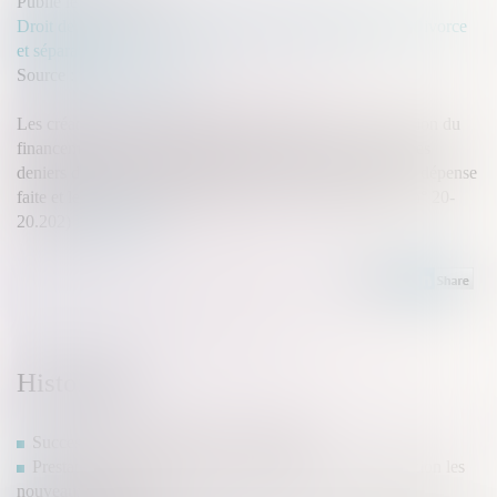
Publié le :
12/07/2022
Droit de la famille, des personnes et de leur patrimoine
/
Divorce
et séparation
Source :
www.aurep.com
Les créances entre époux séparés de biens, nées à l’occasion du
financement d’un bien personnel d’un époux au moyen des
deniers de l’autre, s’élèvent à la plus forte somme entre la dépense
faite et le profit subsistant (Cass. 1ère civ., 22 juin 2022, n° 20-
20.202)
Lire la suite
Historique
Succession et annulation d’un testament
Prestation compensatoire : Faut-il prendre en considération les
nouveaux enfants ?