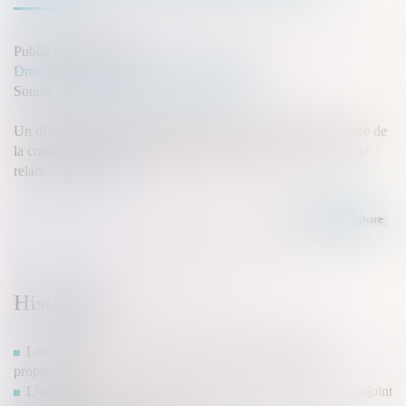
Publié le :
26/08/2021
Droit immobilier
/
Droit de la construction
Source :
www.lagazettedescommunes.com
Un décret fixe enfin les modalités d'octroi de l'aide à la relance de
la construction durable, mise en place dans le cadre du plan de
relance...
Lire la suite
Historique
Location d'un meublé : quelles sont les obligations du
propriétaire ?
L’enfant né par GPA à l’étranger peut être adopté par le conjoint