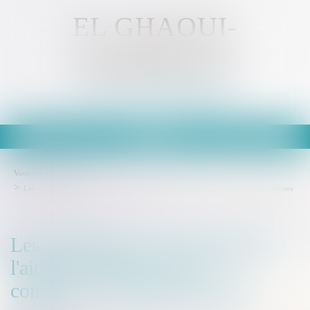
EL GHAOUI-
KAMMOUN
Avocat - MULHOUSE
Ouvrir
le
menu
Vous êtes ici :
Accueil
Les conditions de versement de l'aide à la relance de la construction durable définies
Les conditions de versement de
l'aide à la relance de la
construction durable définies