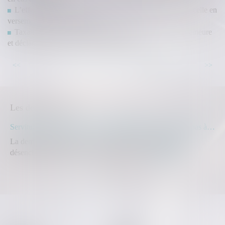
L’effet interruptif de l’action en partage ne s’étend pas à celle en
versement d’un salaire différé
Taxation d'office des profits de construction : mise en demeure
et déclaration de plus-value immobilière
...
<<
<
57
58
59
60
61
62
63
>
>>
Les dernières actus
Servitude de passage : tous les propriétaires voisins n'ont pas à être appelés en justice
La demande tendant à fixer l'assiette d'un passage pour
désenclaver un fonds n'est pas irrecevabl...
Lire la suite