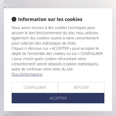
du père : nouvelle illustration
La résolution de la vente fait obstacle à l’action en garantie
décennale
Information sur les cookies
Ce qu’il en coûte au demandeur à l’action de ne pas appeler
tous les indivisaires en 1e instance
Nous avons recours à des cookies techniques pour
SCI : la vente de l’immeuble emporte t’elle la dissolution de la
assurer le bon fonctionnement du site, nous utilisons
société ?
également des cookies soumis à votre consentement
L'électricité est-elle une charge récupérable sur le locataire?
pour collecter des statistiques de visite.
Succession et PEA, comment cela se passe-t-il ?
Cliquez ci-dessous sur « ACCEPTER » pour accepter le
Est-ce obligatoire de laisser son voisin passer chez soi pour faire
dépôt de l'ensemble des cookies ou sur « CONFIGURER
» pour choisir quels cookies nécessitant votre
des travaux ?
consentement seront déposés (cookies statistiques),
« Lors de la vente de mon appartement, le syndic peut-il exiger
avant de continuer votre visite du site.
250 € pour un pré-état daté, en plus des 350 € pour l’état daté ? »
Plus d'informations
Les conditions de versement de l'aide à la relance de la
construction durable définies
Immobilier à temps partagé : la méfiance s'impose avant de
CONFIGURER
REFUSER
signer
ACCEPTER
Copropriété et assemblées générales : dérogations jusqu’au 30
septembre 2021
Ce qu'il faut savoir sur le rachat de soulte d'un bien immobilier
en cas de divorce