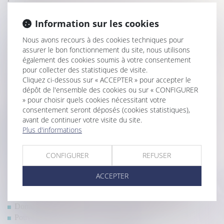
La commission mixte paritaire adopte le projet de loi relatif à la
protection des enfants
Information sur les cookies
Le rapport d’expertise judiciaire est opposable au constructeur
Nous avons recours à des cookies techniques pour
qui n’en demande pas la nullité
assurer le bon fonctionnement du site, nous utilisons
Ouverture du droit à la pension de réversion aux couples pacsés
également des cookies soumis à votre consentement
: le Gouvernement dit non
pour collecter des statistiques de visite.
Seuls les copropriétaires opposants ou défaillants peuvent
Cliquez ci-dessous sur « ACCEPTER » pour accepter le
solliciter l’annulation d’une AG
dépôt de l'ensemble des cookies ou sur « CONFIGURER
Peut-on se rétracter lors d'un achat immobilier et quand est-ce
» pour choisir quels cookies nécessitant votre
possible sans frais ?
consentement seront déposés (cookies statistiques),
Réglementation technique & droit de la construction : ce qui a
avant de continuer votre visite du site.
Plus d'informations
changé au 1er janvier 2022
Hériter dans une famille recomposée
En cas de divorce, l’un des époux peut devoir rembourser des
CONFIGURER
REFUSER
APL à l’autre
Délai de prescription en cas d’infraction ininterrompue au
ACCEPTER
règlement de copropriété
Comment vendre une maison en cours de construction?
Donation : voici ce que vous avez le droit de donner
Pouvez-vous signer un bail réel solidaire?