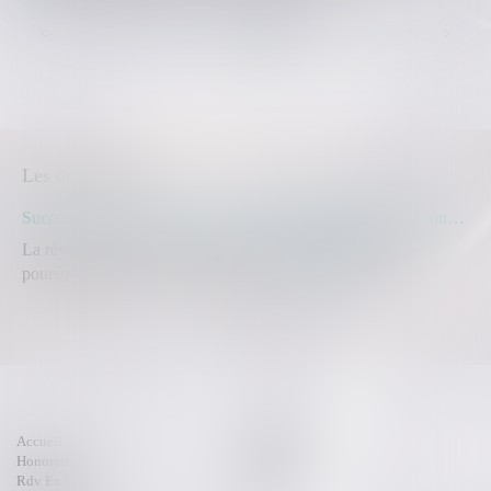
...
...
<<
<
53
54
55
56
57
58
59
>
>>
Les dernières actus
Succession : une révocation de donation frauduleuse peut constituer un recel successoral
La révocation d'une donation peut être annulée lorsqu'elle
poursuit un but illicite consistant à...
Lire la suite
Accueil
Compétences
Honoraires
Actus
Rdv En Ligne
Contact