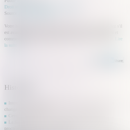
Publié le :
07/01/2022
Droit immobilier
/
Droit de la construction
Source :
www.challenges.fr
Votre bien est en cours de construction. Vous vous demandez s'il
est avantageux de le vendre à ce stade. Découvrez pourquoi et
comment vendre une maison qui n'est pas encore construite.
Lire
la suite
Historique
Interdiction des chaudières au fioul ou au charbon : ce qui
change le 1er juillet 2022
Cession d'entreprise : la transmission simplifiée en 2022
La filiation de l’enfant issu d’une assistance médicale à la
procréation après la loi du 2 août 2021