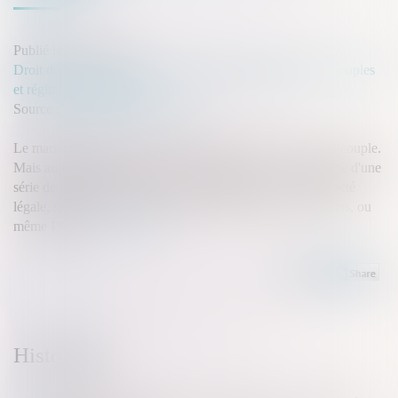
Publié le :
19/11/2024
Droit de la famille, des personnes et de leur patrimoine
/
Couples
et régime matrimoniaux
Source :
www.ideal-investisseur.fr
Le mariage représente un tournant majeur dans la vie d'un couple.
Mais au-delà de l'union de deux personnes, il s'accompagne d'une
série de conséquences juridiques et financières. Communauté
légale, séparation de biens, communauté réduite aux acquêts, ou
même PACS...
Lire la suite
Historique