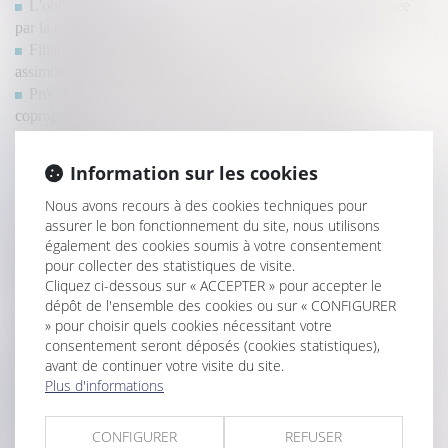
L'obligation de l'architecte face au déficit de surface précisée
par la Cour de cassation
Filiation issue d’une GPA : une reconnaissance sans
assimilation à l’adoption plénière
Précision concernant le droit d’agir du syndicat des
copropriétaires concernant un préjudice subi par seulement
certains lots
Violences intrafamiliales : le Sénat examine un texte visant à
Information sur les cookies
renforcer la protection des enfants
L'assureur peut verser une indemnité à l'acheteur même en cas
Nous avons recours à des cookies techniques pour
assurer le bon fonctionnement du site, nous utilisons
de réception avec réserves
également des cookies soumis à votre consentement
Déclaration et autorisation de mise en location : nouvelles
pour collecter des statistiques de visite.
compétences pour les maires et les EPCI
Cliquez ci-dessous sur « ACCEPTER » pour accepter le
La donation effectuée au profit du conjoint de l’époux
dépôt de l'ensemble des cookies ou sur « CONFIGURER
successible n’est pas rapportable
» pour choisir quels cookies nécessitant votre
Choisir son régime matrimonial : attention à l'impact sur vos
consentement seront déposés (cookies statistiques),
finances !
avant de continuer votre visite du site.
Héritiers réservataires et délais de prescription : quelle
Plus d'informations
application pour l’action en réduction ?
Divorce et séparation de biens : la créance est-elle à l’encontre
CONFIGURER
REFUSER
de l’époux ou de l’indivision ?