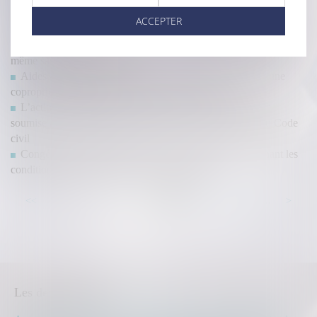
Rachat de partie commune par un copropriétaire : mode
ACCEPTER
d'emploi
Violences sexuelles : favoriser le recueil de preuves à l'hôpital,
même sans dépôt de plainte
Aides à la transition énergétique -Rénovation globale d’une
copropriété : le dispositif Coup de pouce évolue
L’action en délivrance de legs est une action personnelle
soumise à la prescription quinquennale de l'article 2224 du Code
civil
Congé pour motif légitime et sérieux : précision concernant les
conditions de ressources du locataire protégé
...
...
<<
<
14
15
16
17
18
19
20
>
>>
Les dernières actus