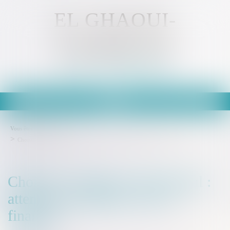
EL GHAOUI-
KAMMOUN
Avocat - MULHOUSE
Ouvrir
le
menu
Vous êtes ici :
Accueil
Choisir son régime matrimonial : attention à l'impact sur vos finances !
Choisir son régime matrimonial :
attention à l'impact sur vos
finances !