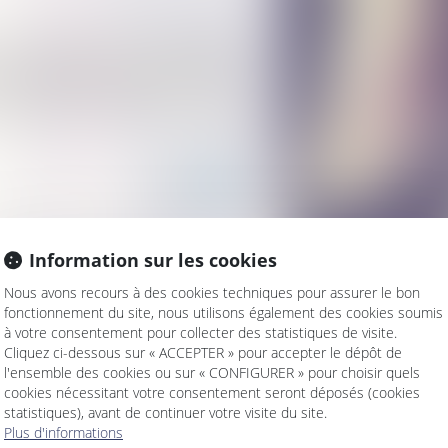
êt et de végétation, les propriétaires sont
t de maintien en l'état débroussaillé. À
biens immobiliers situés dans une zone
 étape de la vente ou de la location, et cela
Information sur les cookies
Nous avons recours à des cookies techniques pour assurer le bon
fonctionnement du site, nous utilisons également des cookies soumis
à votre consentement pour collecter des statistiques de visite.
Cliquez ci-dessous sur « ACCEPTER » pour accepter le dépôt de
nateur non-déductibles de la plus-value
l'ensemble des cookies ou sur « CONFIGURER » pour choisir quels
n achèvement
cookies nécessitant votre consentement seront déposés (cookies
i ne s'applique pas aux contrats en cours
statistiques), avant de continuer votre visite du site.
x stipulations contractuelles ne sont pas
Plus d'informations